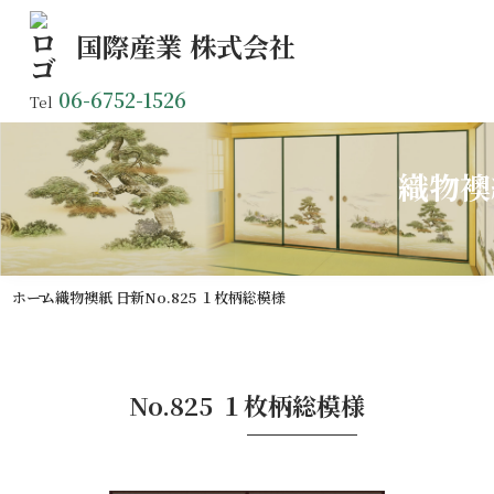
国際産業
株式会社
06-6752-1526
Tel
織物襖
ホーム
織物襖紙 日新
No.825 １枚柄総模様
No.825 １枚柄総模様