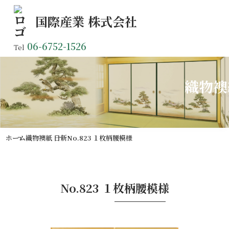
国際産業
株式会社
06-6752-1526
Tel
織物襖
ホーム
織物襖紙 日新
No.823 １枚柄腰模様
No.823 １枚柄腰模様