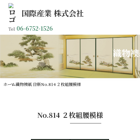
国際産業
株式会社
06-6752-1526
Tel
織物襖
ホーム
織物襖紙 日新
No.814 ２枚組腰模様
No.814 ２枚組腰模様