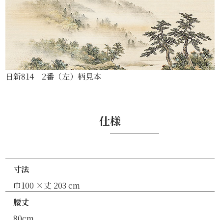
日新814 2番（左）柄見本
仕様
寸法
巾100 ×丈 203 cm
腰丈
80cm