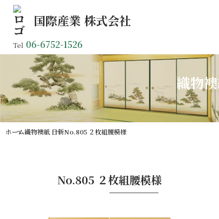
国際産業
株式会社
06-6752-1526
Tel
織物襖
ホーム
織物襖紙 日新
No.805 ２枚組腰模様
No.805 ２枚組腰模様