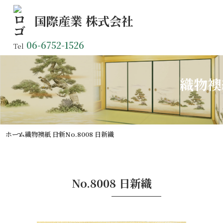
国際産業
株式会社
06-6752-1526
Tel
織物襖
ホーム
織物襖紙 日新
No.8008 日新織
No.8008 日新織