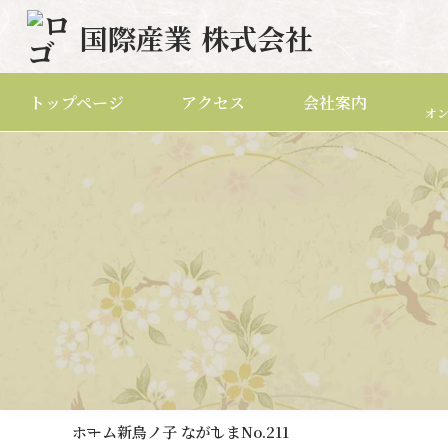
国際産業
株式会社
トップページ
アクセス
会社案内
オ
ホーム
新鳥ノ子 ながしま
No.211