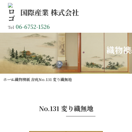
国際産業
株式会社
06-6752-1526
Tel
織物襖
ホーム
織物襖紙 吉兆
No.131 変り織無地
No.131 変り織無地