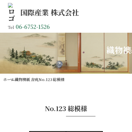
国際産業
株式会社
06-6752-1526
Tel
織物襖
ホーム
織物襖紙 吉兆
No.123 総模様
No.123 総模様