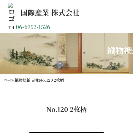
国際産業
株式会社
06-6752-1526
Tel
織物襖
ホーム
織物襖紙 吉兆
No.120 2枚柄
No.120 2枚柄