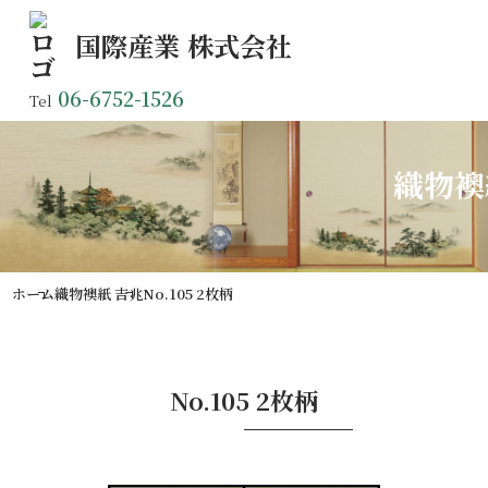
国際産業
株式会社
06-6752-1526
Tel
織物襖
ホーム
織物襖紙 吉兆
No.105 2枚柄
No.105 2枚柄